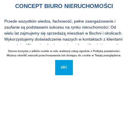
CONCEPT BIURO NIERUCHOMOŚCI
Przede wszystkim wiedza, fachowość, pełne zaangażowanie i
zaufanie są podstawami sukcesu na rynku nieruchomości. Od
wielu lat zajmujemy się sprzedażą mieszkań w Bochni i okolicach.
Wykorzystujemy doświadczenie naszych w kontaktach z klientami
prezentując Wam mieszkania na miarę ich możliwości i marzeń.
Dzięki naszemy profesjonalizmowi pomożemy Wam zawiązać
Strona korzysta z plików cookie w celu realizacji usług zgodnie z
Polityką prywatności
.
Możesz określić warunki przechowywania lub dostępu do cookie w Twojej przeglądarce.
najważniejszą transakcję w Waszym życiu – zakup nieruchomości.
OK!
Dlaczego warto zaufać Concept Biuro Nieruchomości?
Korzystając z naszej wiedzy i doświadczenia w sprawach
mieszkań i nieruchomości pomożemy załatwić Ci wszelkie
formalności a także wskażemy zagrożenia potencjalnych
transakcji. Ponadto nasi doradcy do spraw nieruchomości
oszczędzą Wasz czas, pieniądze czy nerwy. Zyskacie nie tylko
bezpieczeństwo ale też wsparcie w czasie całego procesu zakupu
czy sprzedaży nieruchomości czy mieszkania. Ponadto
zapewnimy Ci fachową ocenę nieruchomości z uwzględnieniem